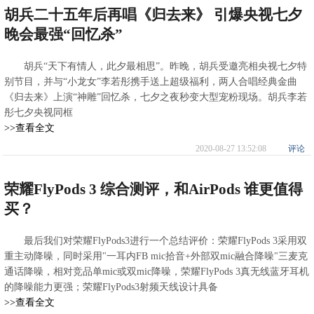
胡兵二十五年后再唱《归去来》 引爆央视七夕
晚会最强“回忆杀”
胡兵“天下有情人，此夕最相思”。昨晚，胡兵受邀亮相央视七夕特
别节目，并与“小龙女”李若彤携手送上超级福利，两人合唱经典金曲
《归去来》上演“神雕”回忆杀，七夕之夜秒变大型宠粉现场。胡兵李若
彤七夕央视同框
>>查看全文
2020-08-27 13:52:08
评论
荣耀FlyPods 3 综合测评，和AirPods 谁更值得
买？
最后我们对荣耀FlyPods3进行一个总结评价：荣耀FlyPods 3采用双
重主动降噪，同时采用"一耳内FB mic拾音+外部双mic融合降噪"三麦克
通话降噪，相对竞品单mic或双mic降噪，荣耀FlyPods 3真无线蓝牙耳机
的降噪能力更强；荣耀FlyPods3射频天线设计具备
>>查看全文