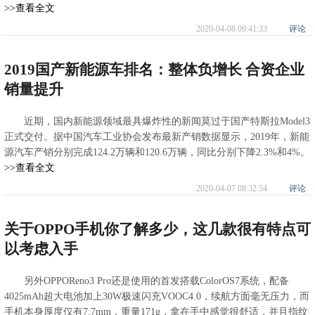
>>查看全文
2020-04-08 09:41:33
评论
2019国产新能源车排名：整体负增长 合资企业
销量提升
近期，国内新能源领域最具爆炸性的新闻莫过于国产特斯拉Model3
正式交付。据中国汽车工业协会发布最新产销数据显示，2019年，新能
源汽车产销分别完成124.2万辆和120.6万辆，同比分别下降2.3%和4%。
>>查看全文
2020-04-07 08:32:54
评论
关于OPPO手机你了解多少，这几款很有特点可
以考虑入手
另外OPPOReno3 Pro还是使用的首发搭载ColorOS7系统，配备
4025mAh超大电池加上30W极速闪充VOOC4.0，续航方面毫无压力，而
手机本身厚度仅有7.7mm，重量171g，拿在手中感觉很舒适，并且指纹