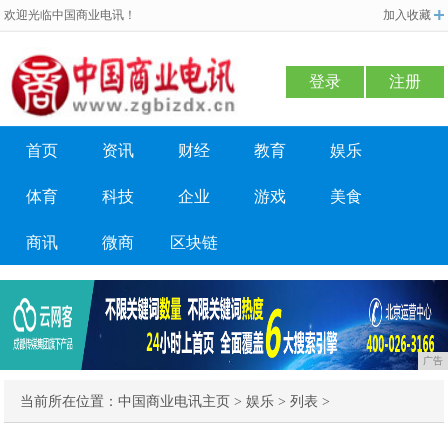
欢迎光临中国商业电讯！
加入收藏
登录
注册
首页
资讯
财经
教育
娱乐
体育
科技
企业
游戏
美食
商讯
微商
区块链
广告
当前所在位置：
中国商业电讯主页
>
娱乐
> 列表 >