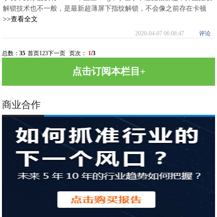
解锁技术也不一般，是最新超薄屏下指纹解锁，不会像之前存在卡顿
>>查看全文
2020-04-07 06:08:47
评论
总数：
35
首页
1
2
3
下一页
页次：
1
/3
点击订阅本栏目+
商业合作