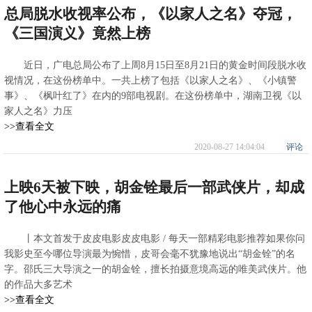
总局脱水收视率公布，《以家人之名》夺冠，
《三国演义》竟然上榜
近日，广电总局公布了上周8月15日至8月21日的黄金时间段脱水收
视情况，在这份榜单中。一共上榜了包括《以家人之名》、《小镇警
事》、《枫叶红了》在内的9部电视剧。在这份榜单中，湖南卫视《以
家人之名》力压
>>查看全文
2020-08-27 14:04:04
评论
上映6天被下映，胡金铨最后一部武侠片，却成
了他心中永远的痛
丨本文首发于皮皮电影皮皮电影 / 每天一部精彩电影推荐如果你问
我影史至今哪位导演最为惋惜，皮哥会毫不犹豫地说出“胡金铨”的名
字。邵氏三大导演之一的胡金铨，擅长拍摄意境高远的唯美武侠片。他
的作品大多艺术
>>查看全文