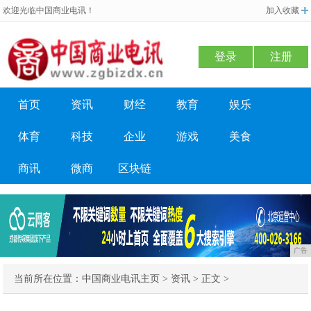
欢迎光临中国商业电讯！
加入收藏
登录
注册
首页
资讯
财经
教育
娱乐
体育
科技
企业
游戏
美食
商讯
微商
区块链
广告
当前所在位置：
中国商业电讯主页
>
资讯
> 正文 >