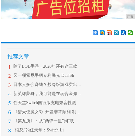
广告
推荐文章
1
除了LOL手游，2020年还有这三款
2
又一项索尼手柄专利曝光 DualSh
3
日本人多会赚钱？炒冷饭游戏卖出500
4
新英雄蒙犽，我可能是在玩合金弹头？子
5
任天堂Switch国行版充电兼容性测
6
《猎天使魔女3》开发非常顺利 制作人
7
《第九所》：从“两弹一星”到“载人航
8
“愤怒”的任天堂：Switch Li