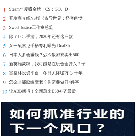
1
Steam年度吸金榜丨CS：GO、D
2
开发商介绍NS版《奇异世界：怪客的愤
3
Sweet Justice工作室总监
4
除了LOL手游，2020年还有这三款
5
又一项索尼手柄专利曝光 DualSh
6
日本人多会赚钱？炒冷饭游戏卖出500
7
新英雄蒙犽，我可能是在玩合金弹头？子
8
富格林投资平台：冬日关怀暖万心 十年
9
怎么才能延缓衰老？你需要做好4件事
10
让ABB颤抖！全新蔚来ES8补齐最后