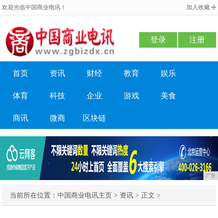
欢迎光临中国商业电讯！
加入收藏
登录
注册
首页
资讯
财经
教育
娱乐
体育
科技
企业
游戏
美食
商讯
微商
区块链
广告
当前所在位置：
中国商业电讯主页
>
资讯
> 正文 >