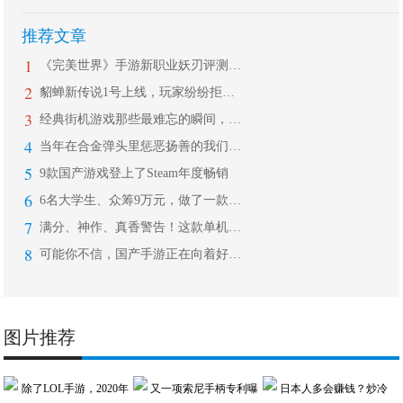
推荐文章
1
《完美世界》手游新职业妖刃评测：浮现
2
貂蝉新传说1号上线，玩家纷纷拒绝入手
3
经典街机游戏那些最难忘的瞬间，无数老
4
当年在合金弹头里惩恶扬善的我们，原来
5
9款国产游戏登上了Steam年度畅销
6
6名大学生、众筹9万元，做了一款好评
7
满分、神作、真香警告！这款单机游戏崇
8
可能你不信，国产手游正在向着好的方向
图片推荐