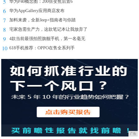
5
华为P40概念图：200倍变焦后置6
6
华为AppGallery应用商店发布
7
加料来袭，全新Jeep+指南者与你踏
8
宅家急需生产力，这款笔记本让我放弃了
9
4款当前最强拍照旗舰手机，第一名毫无
10
618手机推荐：OPPO在售全系列手
广告