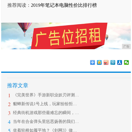
推荐阅读：
2019年笔记本电脑性价比排行榜
广告
推荐文章
1
《完美世界》手游新职业妖刃评测：浮现
2
貂蝉新传说1号上线，玩家纷纷拒绝入手
3
经典街机游戏那些最难忘的瞬间，无数老
4
当年在合金弹头里惩恶扬善的我们，原来
5
坐着轮椅如履平地？《剑网3》做了一款