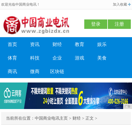
欢迎光临中国商业电讯！
加入收藏
登录
注册
首页
资讯
财经
教育
娱乐
体育
科技
企业
游戏
美食
商讯
微商
区块链
广告
当前所在位置：
中国商业电讯主页
>
财经
> 正文 >