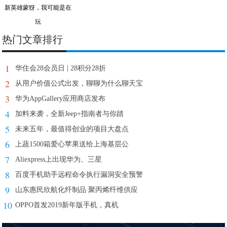
新英雄蒙犽，我可能是在
玩
热门文章排行
1
华住会28会员日 | 28积分28折
2
从用户价值公式出发，聊聊为什么聊天宝
3
华为AppGallery应用商店发布
4
加料来袭，全新Jeep+指南者与你踏
5
未来五年，最值得创业的项目大盘点
6
上蔬1500箱爱心苹果送给上海基层公
7
Aliexpress上出现华为、三星
8
百度手机助手远程命令执行漏洞安全预警
9
山东惠民欣航化纤制品 聚丙烯纤维供应
10
OPPO首发2019新年版手机，真机