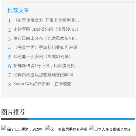
推荐文章
1
《猎天使魔女3》开发非常顺利 制作人
2
史诗冒险 3DM汉化组《浪漫沙加3》
3
发行日尚未公布《九龙风水传VR：朱雀
4
《完美世界》手游新职业妖刃评测：浮现
5
我可能不会安利《幽城幻剑录》
6
貂蝉新传说1号上线，玩家纷纷拒绝入手
7
经典街机游戏那些最难忘的瞬间，无数老
8
Steam 94%好评新游：筋肉萌宠
图片推荐