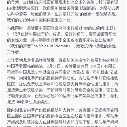
的母亲，当她们在灾难面前展现出如此众多的美德，我们更有理
由相信明天会更好，我们更加确信美赞臣
‘赋能妈妈，为婴幼儿提
供科学营养，给他们带来一生的最好开始’的使命一定能够实现。
我们的心始终与中国妈妈宝宝在一起。”
与此同时，美赞臣中国还联合滴滴出行通过
“她的疫瞬间”主题H
5，记录疫情中那些守护、传递、逆行的瞬间，展现温暖而坚韧
的女性力量，并与滴滴出行携手全国各地音乐家共创公益
短片
The Voice of Women
《我们的声音
》，
致敬疫情中勇敢的女性
工作者。
全球婴幼儿营养品牌美赞臣一直密切关注疫情的发展和特殊时期
中国孕婴面临的挑战。
2月11日，美赞臣营养品（中国）有限公
司
携手中国儿童少年基金会共同发起
“为爱战‘疫’·守护新生”公益
行动，为湖北孕产妈妈提供待产救助包、协助临产孕妇联络接收
医院、提供免费线上问诊和心理建设支持等综合性援助服务，为
迎接新生命筑建桥梁，守护特殊时期的母婴安全与健康。该公益
行动开展至今，已经为超过
2000
位湖北孕产妈妈提供服务，顺利
迎接
100名新生儿的诞生。
除向湖北省内孕产妇提供援助和支持外，美赞臣中国还携手春雨
医生面向全国孕产妈妈提供专业医生在线咨询指导服务，帮助孕
产妈妈及时获得全方位健康指导服务和心理干预，帮助孕产妈妈