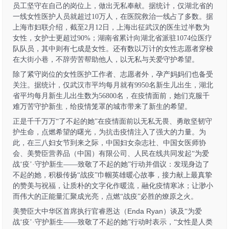
员工坚守在自己的岗位上，做出无私奉献。据统计，仅湖北省的
一线女性医护人员就超过10万人，在医院救治一线占了多数。据
上海市妇联介绍，截至2月12日，上海出征武汉的医生过半数为
女性，女护士更超过90%；湖南省累计向湖北省派驻1074位医疗
队队员，其中则有七成是女性。
还有数以万计的女性志愿者穿梭
在大街小巷，不辞劳苦帮助他人，以无私与关爱守护希望。
除了紧守岗位的女性医护工作者、志愿者外，孕产妈妈们也备受
关注。据统计，仅武汉市平均每月就有
9950名新生儿出生，湖北
省平均每月新生儿出生数为5
6800
名，在疫情面前，她们克服千
难万苦守护新生，给疫情笼罩的城市带来了新生的希望。
正是千千万万
“了不起的她”在疫情面前以无私无畏、勇敢坚韧守
护生命，点燃希望的曙光，为抗击疫情注入了强大的力量。为
此，在三八妇女节到来之际，中国妇女杂志社、中国女医师协
会、美赞臣营养品（中国）有限公司、人民在线共同发起“为爱
战‘疫’·守护新生——致敬了不起的她”行动并倡议：发现身边了
不起的她，积极传扬“战疫”巾帼英雄暖心故事，接力献上最真挚
的赞美与祝福，让质朴的文字化作暖流，融化疫情寒冰；让渺小
而伟大的正能量汇聚成光亮，点燃“战疫”必胜的燎原之火。
Enda Ryan
美赞臣大中华区首席执行官睿恩达
（
）
谈及
“
为爱
战
‘疫’·守护新生
——致敬了不起的她”行动时表示，“
女性是人类