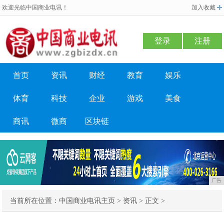
欢迎光临中国商业电讯！
加入收藏
登录
注册
首页
资讯
财经
教育
娱乐
体育
科技
企业
游戏
美食
商讯
微商
区块链
广告
当前所在位置：
中国商业电讯主页
>
资讯
> 正文 >