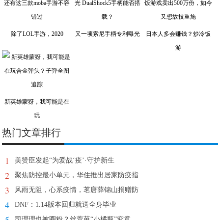
除了LOL手游，2020
又一项索尼手柄专利曝光
日本人多会赚钱？炒冷饭
游
新英雄蒙犽，我可能是在
玩
热门文章排行
1
美赞臣发起“为爱战‘疫’·守护新生
2
聚焦防控最小单元，华住推出居家防疫指
3
风雨无阻，心系疫情，茗唐薛锦山捐赠防
4
DNF：1.14版本回归就送全身毕业
5
司理理也被圈粉？丝萱芭“小橘瓶”究竟