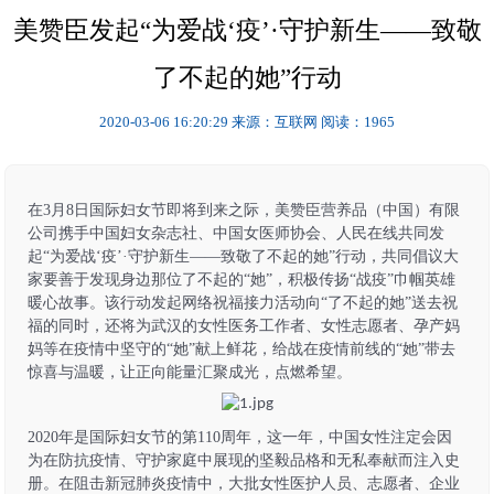
美赞臣发起“为爱战‘疫’·守护新生——致敬
了不起的她”行动
2020-03-06 16:20:29
来源：互联网
阅读：1965
在
3月8日国际妇女节即将到来之际，美赞臣营养品（中国）有限
公司携手中国妇女杂志社、中国女医师协会、人民在线共同发
起“为爱战‘疫’·守护新生——致敬了不起的她”行动，共同倡议大
家要善于发现身边那位了不起的“她”，积极传扬“战疫”巾帼英雄
暖心故事。该行动发起网络祝福接力活动向“了不起的她”送去祝
福的同时，还将为武汉的女性医务工作者、女性志愿者、孕产妈
妈等在疫情中坚守的“她”献上鲜花，给战在疫情前线的“她”带去
惊喜与温暖，让正向能量汇聚成光，点燃希望。
2020年是国际妇女节的第110周年，这一年，中国女性注定会因
为在防抗疫情、守护家庭中展现的坚毅品格和无私奉献而注入史
册。在阻击新冠肺炎疫情中，大批女性医护人员、志愿者、企业