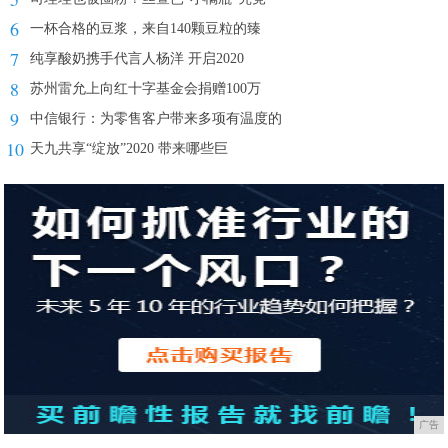
6
一杯合格的豆浆，来自140颗豆粒的臻
7
纯享酸奶携手代言人杨洋 开启2020
8
苏州雷允上向红十字基金会捐赠100万
9
中信银行：为零售客户带来多项有温度的
10
天九共享“绽放”2020 带来哪些巨
广告