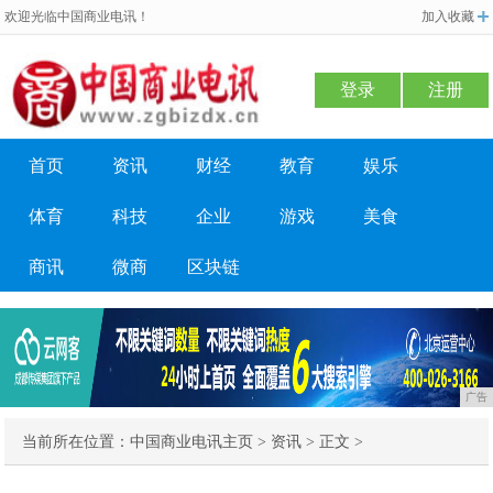
欢迎光临中国商业电讯！
加入收藏
登录
注册
首页
资讯
财经
教育
娱乐
体育
科技
企业
游戏
美食
商讯
微商
区块链
广告
当前所在位置：
中国商业电讯主页
>
资讯
> 正文 >