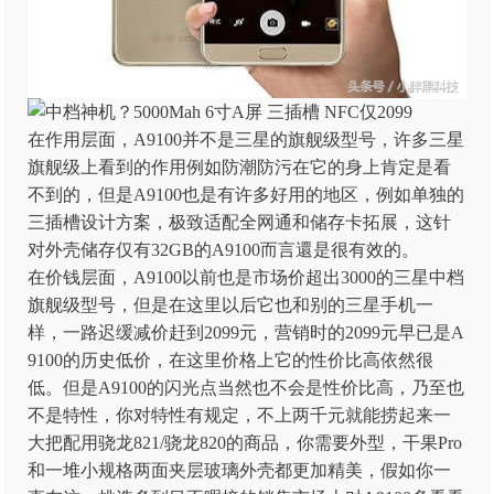
在作用层面，A9100并不是三星的旗舰级型号，许多三星
旗舰级上看到的作用例如防潮防污在它的身上肯定是看
不到的，但是A9100也是有许多好用的地区，例如单独的
三插槽设计方案，极致适配全网通和储存卡拓展，这针
对外壳储存仅有32GB的A9100而言還是很有效的。
在价钱层面，A9100以前也是市场价超出3000的三星中档
旗舰级型号，但是在这里以后它也和别的三星手机一
样，一路迟缓减价赶到2099元，营销时的2099元早已是A
9100的历史低价，在这里价格上它的性价比高依然很
低。但是A9100的闪光点当然也不会是性价比高，乃至也
不是特性，你对特性有规定，不上两千元就能捞起来一
大把配用骁龙821/骁龙820的商品，你需要外型，干果Pro
和一堆小规格两面夹层玻璃外壳都更加精美，假如你一