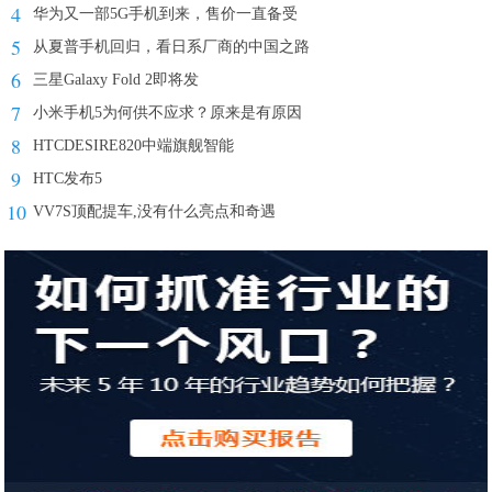
4
华为又一部5G手机到来，售价一直备受
5
从夏普手机回归，看日系厂商的中国之路
6
三星Galaxy Fold 2即将发
7
小米手机5为何供不应求？原来是有原因
8
HTCDESIRE820中端旗舰智能
9
HTC发布5
10
VV7S顶配提车,没有什么亮点和奇遇