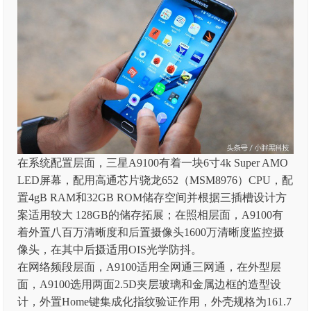
在系统配置层面，三星A9100有着一块6寸4k Super AMO
LED屏幕，配用高通芯片骁龙652（MSM8976）CPU，配
置4gB RAM和32GB ROM储存空间并根据三插槽设计方
案适用较大 128GB的储存拓展；在照相层面，A9100有
着外置八百万清晰度和后置摄像头1600万清晰度监控摄
像头，在其中后摄适用OIS光学防抖。
在网络频段层面，A9100适用全网通三网通，在外型层
面，A9100选用两面2.5D夹层玻璃和金属边框的造型设
计，外置Home键集成化指纹验证作用，外壳规格为161.7