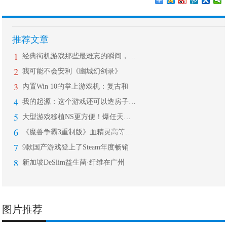
推荐文章
1
经典街机游戏那些最难忘的瞬间，无数老
2
我可能不会安利《幽城幻剑录》
3
内置Win 10的掌上游戏机：复古和
4
我的起源：这个游戏还可以造房子！三步
5
大型游戏移植NS更方便！爆任天堂将采
6
《魔兽争霸3重制版》血精灵高等精灵模
7
9款国产游戏登上了Steam年度畅销
8
新加坡DeSlim益生菌·纤维在广州
图片推荐