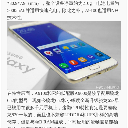
*80.9*7.9（mm），整个设备净重约为210g，电池电量为
5000mAh并适用快速充电，除此之外，A9100也适用NFC
技术性。
在特性层面，A9100和它的低配版A9000是较早配用骁龙
652的型号，现如今骁龙652和小幅度全新升级骁龙653早
已被用在很多千元手机上，这颗CPU特性肯定是要差骁
龙820一截的，而且也不兼容LPDDR4和UFS那样的高端
储存，但是与4gB RAM组成，平时应用的流畅還是能确