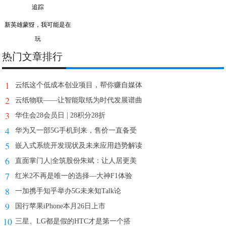
新英雄蒙犽，我可能是在
玩
热门文章排行
1
云纸这个低成本创业项目，帮你赚自媒体
2
云纸物联——让智能取纸为时代发展谱曲
3
华住会28会员日 | 28积分28折
4
华为又一部5G手机到来，售价一直备受
5
嵌入式系统开发现状及未来应用趋势解读
6
直面掌门人|全筑股份朱斌：让人居更美
7
红米2不再是唯一的选择—大神F1体验
8
一加携手知乎举办5G未来知Talk论
9
国行苹果iPhone本月26日上市
10
三星、LG都是假的HTC才是第一个搭