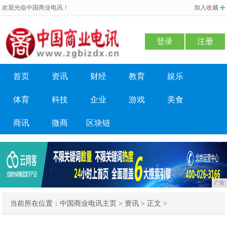
欢迎光临中国商业电讯！
加入收藏
登录
注册
首页
资讯
财经
教育
娱乐
体育
科技
企业
游戏
美食
商讯
微商
区块链
广告
当前所在位置：
中国商业电讯主页
>
资讯
> 正文 >