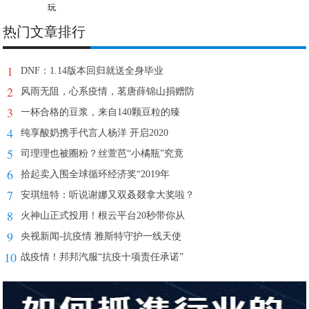
玩
热门文章排行
1
DNF：1.14版本回归就送全身毕业
2
风雨无阻，心系疫情，茗唐薛锦山捐赠防
3
一杯合格的豆浆，来自140颗豆粒的臻
4
纯享酸奶携手代言人杨洋 开启2020
5
司理理也被圈粉？丝萱芭“小橘瓶”究竟
6
拾起卖入围全球循环经济奖“2019年
7
安琪纽特：听说谢娜又双叒叕拿大奖啦？
8
火神山正式投用！根云平台20秒带你从
9
央视新闻-抗疫情 雅斯特守护一线天使
10
战疫情！邦邦汽服“抗疫十项责任承诺”