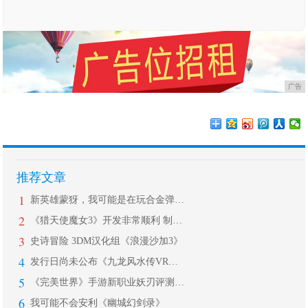
广告
推荐文章
1
新英雄蒙犽，我可能是在玩合金弹头？子
2
《猎天使魔女3》开发非常顺利 制作人
3
史诗冒险 3DM汉化组《浪漫沙加3》
4
发行日尚未公布《九龙风水传VR：朱雀
5
《完美世界》手游新职业妖刃评测：浮现
6
我可能不会安利《幽城幻剑录》