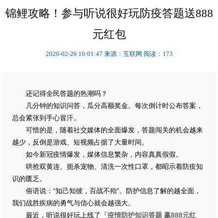
锦鲤攻略！参与听说很好玩防疫答题送888
元红包
2020-02-26 10:01:47
来源：互联网
阅读：173
还记得全民答题的热潮吗？
几分钟的知识问答，瓜分高额奖金。每次倒计时公布答案，
总会紧张到手心冒汗。
可惜的是，随着社交媒体的全面爆发，答题闯关的机会越来
越少，反倒是游戏、短视频占据了大量时间。
如今新冠疫情爆发，媒体信息繁杂，内容真真假假。
哄抢双黄连、扼杀宠物、清洗一次性口罩，都昭示着防疫知
识的匮乏。
俗语说：“知己知彼，百战不殆”。防护信息了解的越全面，
我们战胜疾病的勇气与信心就会越强大。
最近，听说很好玩上线了
「疫情防护知识答题 赢888元红