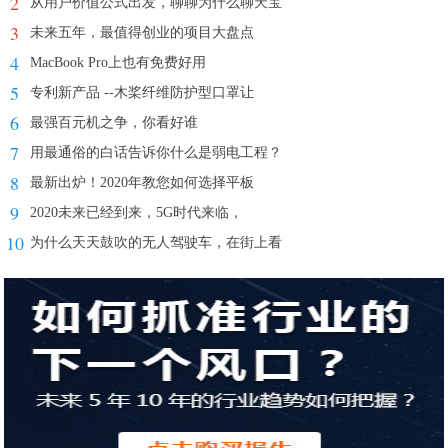
2
从用户价值公式出发，聊聊为什么聊天宝
3
未来五年，最值得创业的项目大盘点
4
MacBook Pro上也有免费好用
5
专利新产品 --木桨纤维防护型口罩让
6
最强百元机之争，你看好谁
7
用最通俗的白话告诉你什么是弱电工程？
8
最新出炉！2020年教您如何选择平板
9
2020未来已经到来，5G时代来临，
10
为什么天天鼓吹的无人驾驶车，在街上看