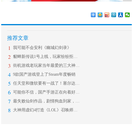
推荐文章
1
我可能不会安利《幽城幻剑录》
2
貂蝉新传说1号上线，玩家纷纷拒绝入手
3
街机游戏老玩家当年最爱的三大神器，只
4
9款国产游戏登上了Steam年度畅销
5
任天堂和微软要有一战了！塞尔达传说荒
6
可能你不信，国产手游正在向着好的方向
7
最失败仙剑作品，剧情狗血到家，《仙剑
8
大神用虚幻4打造《LOL》召唤师峡谷