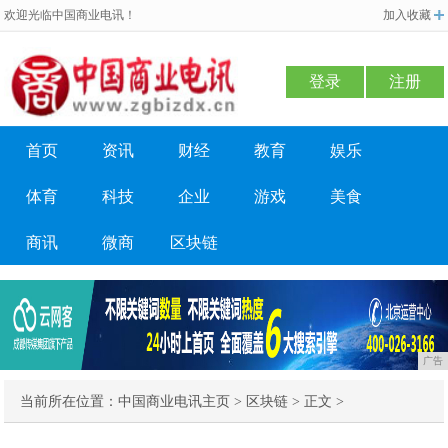
欢迎光临中国商业电讯！
加入收藏
登录
注册
首页
资讯
财经
教育
娱乐
体育
科技
企业
游戏
美食
商讯
微商
区块链
广告
当前所在位置：
中国商业电讯主页
>
区块链
> 正文 >