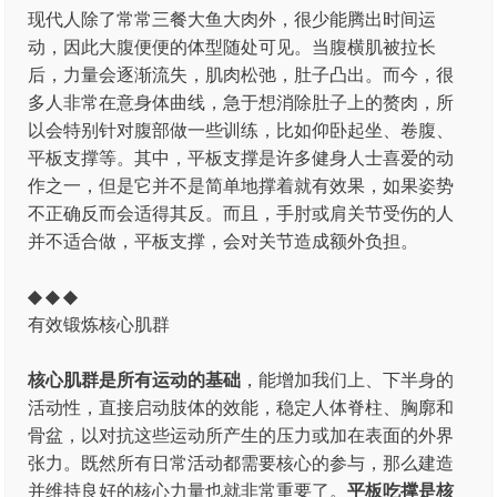
现代人除了常常三餐大鱼大肉外，很少能腾出时间运
动，因此大腹便便的体型随处可见。当腹横肌被拉长
后，力量会逐渐流失，肌肉松弛，肚子凸出。而今，很
多人非常在意身体曲线，急于想消除肚子上的赘肉，所
以会特别针对腹部做一些训练，比如仰卧起坐、卷腹、
平板支撑等。其中，平板支撑是许多健身人士喜爱的动
作之一，但是它并不是简单地撑着就有效果，如果姿势
不正确反而会适得其反。而且，手肘或肩关节受伤的人
并不适合做，平板支撑，会对关节造成额外负担。
◆ ◆ ◆
有效锻炼核心肌群
核心肌群是所有运动的基础
，能增加我们上、下半身的
活动性，直接启动肢体的效能，稳定人体脊柱、胸廓和
骨盆，以对抗这些运动所产生的压力或加在表面的外界
张力。既然所有日常活动都需要核心的参与，那么建造
并维持良好的核心力量也就非常重要了。
平板吃撑是核