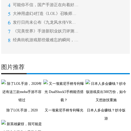
4
可能你不信，国产手游正在向着好的方向
5
大神用虚幻4打造《LOL》召唤师峡谷
6
发行日尚未公布《九龙风水传VR：朱雀
7
《完美世界》手游新职业妖刃评测：浮现
8
经典街机游戏那些最难忘的瞬间，无数老
图片推荐
除了LOL手游，2020
又一项索尼手柄专利曝光
日本人多会赚钱？炒冷饭
游