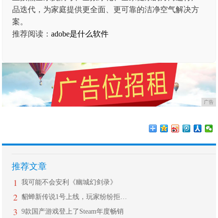
品迭代，为家庭提供更全面、更可靠的洁净空气解决方
案。
推荐阅读：
adobe是什么软件
广告
推荐文章
1
我可能不会安利《幽城幻剑录》
2
貂蝉新传说1号上线，玩家纷纷拒绝入手
3
9款国产游戏登上了Steam年度畅销