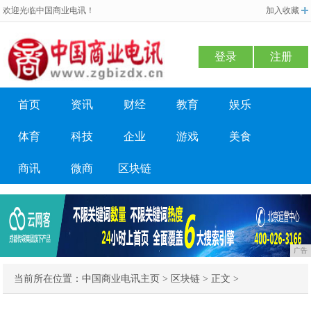
欢迎光临中国商业电讯！
加入收藏
登录
注册
首页
资讯
财经
教育
娱乐
体育
科技
企业
游戏
美食
商讯
微商
区块链
广告
当前所在位置：
中国商业电讯主页
>
区块链
> 正文 >