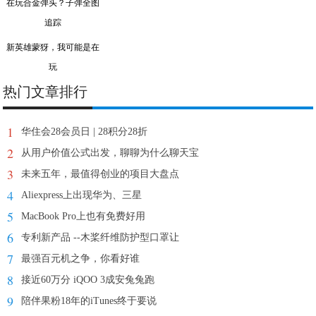
新英雄蒙犽，我可能是在
玩
热门文章排行
1
华住会28会员日 | 28积分28折
2
从用户价值公式出发，聊聊为什么聊天宝
3
未来五年，最值得创业的项目大盘点
4
Aliexpress上出现华为、三星
5
MacBook Pro上也有免费好用
6
专利新产品 --木桨纤维防护型口罩让
7
最强百元机之争，你看好谁
8
接近60万分 iQOO 3成安兔兔跑
9
陪伴果粉18年的iTunes终于要说