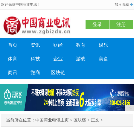
欢迎光临中国商业电讯！
加入收藏
登录
注册
首页
资讯
财经
教育
娱乐
体育
科技
企业
游戏
美食
商讯
微商
区块链
广告
当前所在位置：
中国商业电讯主页
>
区块链
> 正文 >