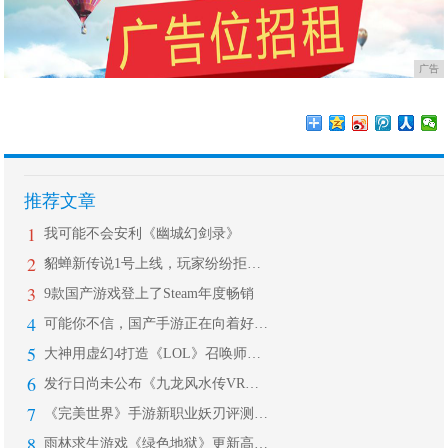
广告
推荐文章
1
我可能不会安利《幽城幻剑录》
2
貂蝉新传说1号上线，玩家纷纷拒绝入手
3
9款国产游戏登上了Steam年度畅销
4
可能你不信，国产手游正在向着好的方向
5
大神用虚幻4打造《LOL》召唤师峡谷
6
发行日尚未公布《九龙风水传VR：朱雀
7
《完美世界》手游新职业妖刃评测：浮现
8
雨林求生游戏《绿色地狱》更新高层楼房