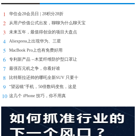
1
华住会28会员日 | 28积分28折
2
从用户价值公式出发，聊聊为什么聊天宝
3
未来五年，最值得创业的项目大盘点
4
Aliexpress上出现华为、三星
5
MacBook Pro上也有免费好用
6
专利新产品 --木桨纤维防护型口罩让
7
最强百元机之争，你看好谁
8
比特斯拉还帅的哪吒全新SUV 只要十
9
“望远镜”手机，50倍数码变焦，这是
10
这几个 iPhone 技巧，你不用真