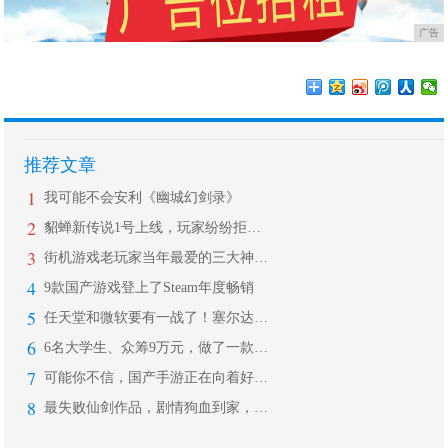
广告
推荐文章
1
我可能不会安利《幽城幻剑录》
2
貂蝉新传说1号上线，玩家纷纷拒绝入手
3
街机游戏老玩家当年最爱的三大神器，只
4
9款国产游戏登上了Steam年度畅销
5
任天堂和微软要有一战了！塞尔达传说荒
6
6名大学生、众筹9万元，做了一款好评
7
可能你不信，国产手游正在向着好的方向
8
最失败仙剑作品，剧情狗血到家，《仙剑