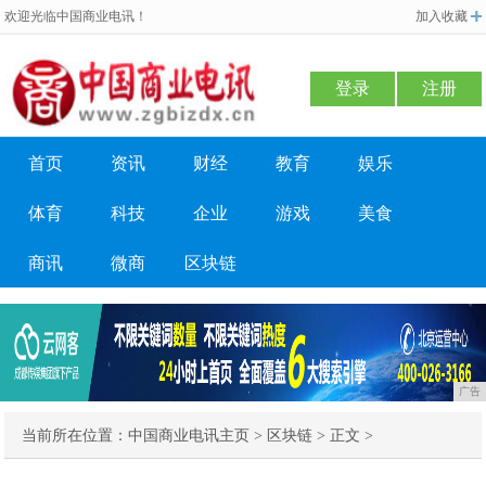
欢迎光临中国商业电讯！
加入收藏
登录
注册
首页
资讯
财经
教育
娱乐
体育
科技
企业
游戏
美食
商讯
微商
区块链
广告
当前所在位置：
中国商业电讯主页
>
区块链
> 正文 >