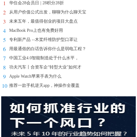
1
华住会28会员日 | 28积分28折
2
从用户价值公式出发，聊聊为什么聊天宝
3
未来五年，最值得创业的项目大盘点
4
MacBook Pro上也有免费好用
5
专利新产品 --木桨纤维防护型口罩让
6
用最通俗的白话告诉你什么是弱电工程？
7
中国工业4.0智能制造处于什么水平，
8
功夫汽车丨合资车企“转型大业”如何才
9
Apple Watch苹果手表为什么
10
推荐一款手机逆天app，神操作全覆盖