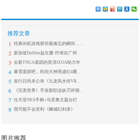
推荐文章
1
经典街机游戏那些最难忘的瞬间，无数老
2
新加坡DeSlim益生菌·纤维在广州
3
全新TNGA基因的奕泽IZOA助力年
4
暴雪退群吧，民间大神用虚幻4重制《魔
5
发行日尚未公布《九龙风水传VR：朱雀
6
《完美世界》手游新职业妖刃评测：浮现
7
任天堂NES手柄+马里奥主题台灯
8
我可能不会安利《幽城幻剑录》
图片推荐