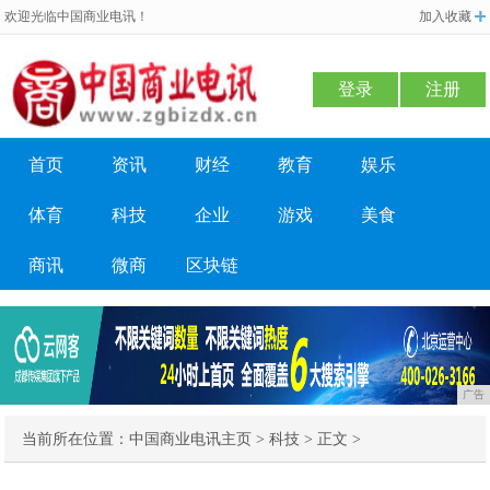
欢迎光临中国商业电讯！
加入收藏
登录
注册
首页
资讯
财经
教育
娱乐
体育
科技
企业
游戏
美食
商讯
微商
区块链
广告
当前所在位置：
中国商业电讯主页
>
科技
> 正文 >