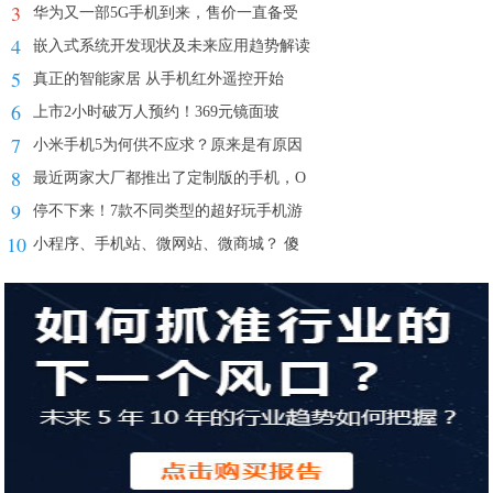
3
华为又一部5G手机到来，售价一直备受
4
嵌入式系统开发现状及未来应用趋势解读
5
真正的智能家居 从手机红外遥控开始
6
上市2小时破万人预约！369元镜面玻
7
小米手机5为何供不应求？原来是有原因
8
最近两家大厂都推出了定制版的手机，O
9
停不下来！7款不同类型的超好玩手机游
10
小程序、手机站、微网站、微商城？ 傻